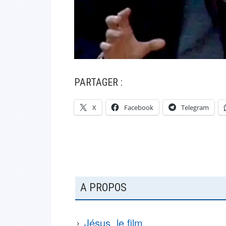
PARTAGER :
X
Facebook
Telegram
COLONNE
A PROPOS
LATÉRALE
SUBSIDIAIRE
Jésus, le film