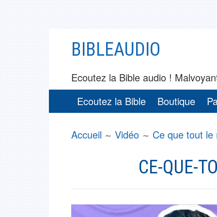
Aller
BIBLEAUDIO
au
contenu
Ecoutez la Bible audio ! Malvoyant
MENU
Ecoutez la Bible
Boutique
Pa
PRINCIPAL
FIL
Accueil
Vidéo
Ce que tout le
D'ARIANE
CE-QUE-TO