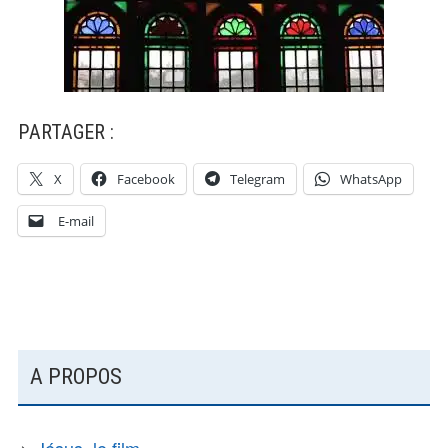
PARTAGER :
X
Facebook
Telegram
WhatsApp
E-mail
COLONNE
A PROPOS
LATÉRALE
SUBSIDIAIRE
Jésus, le film