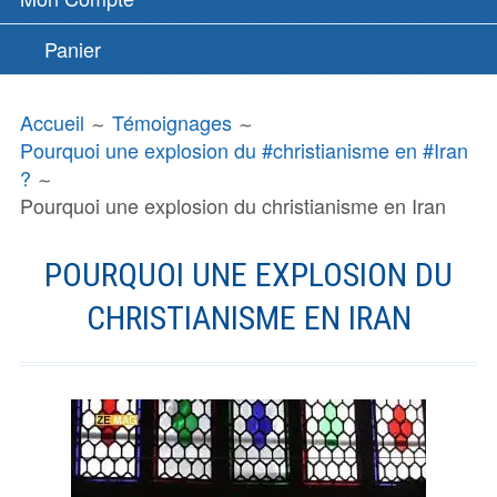
Panier
FIL
Accueil
Témoignages
D'ARIANE
Pourquoi une explosion du #christianisme en #Iran
?
Pourquoi une explosion du christianisme en Iran
POURQUOI UNE EXPLOSION DU
CHRISTIANISME EN IRAN