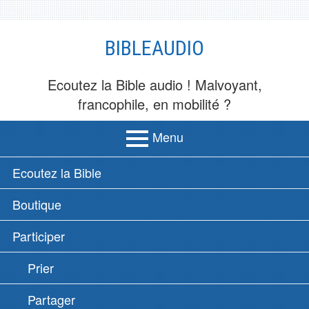
Aller
BIBLEAUDIO
au
contenu
Ecoutez la Bible audio ! Malvoyant,
francophile, en mobilité ?
Menu
MENU
Ecoutez la Bible
PRINCIPAL
Boutique
Participer
Prier
Partager