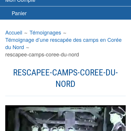
Panier
FIL
Accueil
Témoignages
D'ARIANE
Témoignage d’une rescapée des camps en Corée
du Nord
rescapee-camps-coree-du-nord
RESCAPEE-CAMPS-COREE-DU-
NORD