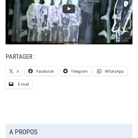
PARTAGER :
X
Facebook
Telegram
WhatsApp
E-mail
COLONNE
A PROPOS