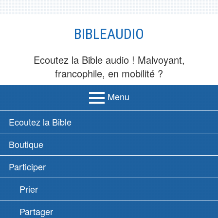
Aller
BIBLEAUDIO
au
contenu
Ecoutez la Bible audio ! Malvoyant,
francophile, en mobilité ?
Menu
MENU
Ecoutez la Bible
PRINCIPAL
Boutique
Participer
Prier
Partager