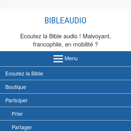
Aller
BIBLEAUDIO
au
contenu
Ecoutez la Bible audio ! Malvoyant,
francophile, en mobilité ?
Menu
MENU
Ecoutez la Bible
PRINCIPAL
Boutique
Participer
Prier
Partager