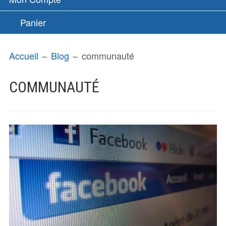
Panier
FIL
Accueil
Blog
communauté
D'ARIANE
COMMUNAUTÉ