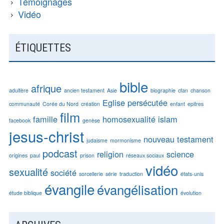
Témoignages
Vidéo
ÉTIQUETTES
bible
afrique
adultère
ancien testament
Asie
biographie
cfan
chanson
Eglise persécutée
communauté
Corée du Nord
création
enfant
epitres
film
famille
homosexualité
islam
facebook
genèse
jesus-christ
nouveau testament
judaisme
mormonisme
podcast
religion
science
origines
paul
prison
réseaux sociaux
vidéo
sexualité
société
sorcellerie
série
traduction
états-unis
évangile
évangélisation
étude biblique
évolution