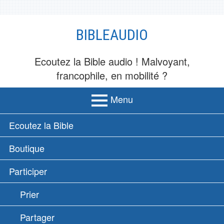
Aller
BIBLEAUDIO
au
contenu
Ecoutez la Bible audio ! Malvoyant,
francophile, en mobilité ?
Menu
MENU
Ecoutez la Bible
PRINCIPAL
Boutique
Participer
Prier
Partager