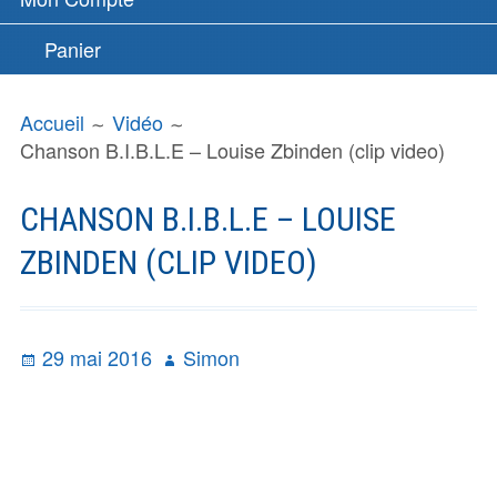
Panier
FIL
Accueil
Vidéo
D'ARIANE
Chanson B.I.B.L.E – Louise Zbinden (clip video)
CHANSON B.I.B.L.E – LOUISE
ZBINDEN (CLIP VIDEO)
Publié
Auteur
29 mai 2016
Simon
le