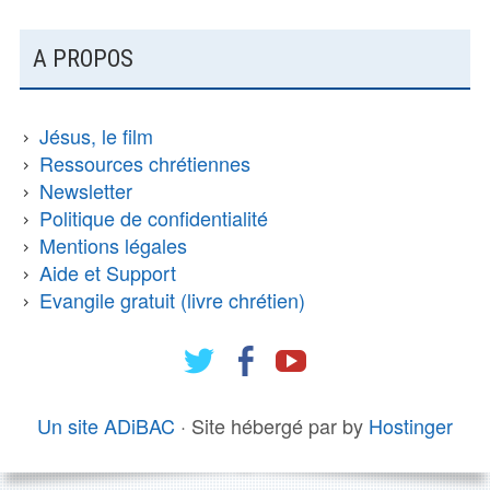
COLONNE
A PROPOS
LATÉRALE
SUBSIDIAIRE
Jésus, le film
Ressources chrétiennes
Newsletter
Politique de confidentialité
Mentions légales
Aide et Support
Evangile gratuit (livre chrétien)
X
Facebook
Youtube
CONTENU
MENU
(Twitter)
SOCIAL
DU
Un site ADiBAC
·
Site hébergé par by
Hostinger
PIED
DE