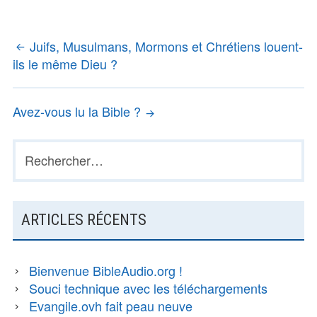
Juifs, Musulmans, Mormons et Chrétiens louent-
NAVIGATION
ils le même Dieu ?
DES
ARTICLES
Avez-vous lu la Bible ?
Rechercher :
BARRE
LATÉRALE
PRINCIPALE
ARTICLES RÉCENTS
Bienvenue BibleAudio.org !
Souci technique avec les téléchargements
Evangile.ovh fait peau neuve