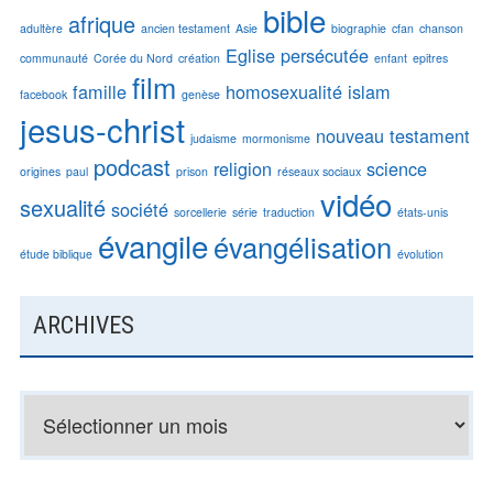
bible
afrique
adultère
ancien testament
Asie
biographie
cfan
chanson
Eglise persécutée
communauté
Corée du Nord
création
enfant
epitres
film
famille
homosexualité
islam
facebook
genèse
jesus-christ
nouveau testament
judaisme
mormonisme
podcast
religion
science
origines
paul
prison
réseaux sociaux
vidéo
sexualité
société
sorcellerie
série
traduction
états-unis
évangile
évangélisation
étude biblique
évolution
ARCHIVES
Archives