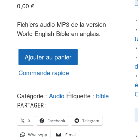
0,00
€
Fichiers audio MP3 de la version
World English Bible en anglais.
t
quantité
Ajouter au panier
de
d
World
Commande rapide
English
é
Bible
C
Catégorie :
Audio
Étiquette :
bible
PARTAGER :
X
Facebook
Telegram
WhatsApp
E-mail