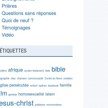
Prières
Questions sans réponses
Quoi de neuf ?
Témoignages
Vidéo
ÉTIQUETTES
bible
afrique
ultère
ancien testament
Asie
ographie
cfan
chanson
communauté
Corée du Nord
création
glise persécutée
famille
enfant
epitres
facebook
ilm
homosexualité
islam
genèse
jesus-christ
judaisme
mormonisme