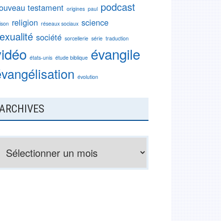
podcast
ouveau testament
origines
paul
religion
science
ison
réseaux sociaux
exualité
société
sorcellerie
série
traduction
vidéo
évangile
états-unis
étude biblique
évangélisation
évolution
ARCHIVES
rchives