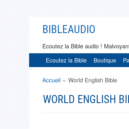
Aller
BIBLEAUDIO
au
contenu
Ecoutez la Bible audio ! Malvoyant
MENU
Ecoutez la Bible
Boutique
Pa
PRINCIPAL
FIL
Accueil
World English Bible
D'ARIANE
WORLD ENGLISH BI